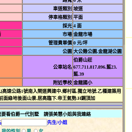
路寬
6 米
車道類別
坡道
停車格類別
平面
採光
4 面
衛
市場
金龍市場
管理費單價
0 元/坪
公園
大公雞公園.金龍湖公園
伯爵山莊
公車站名
677.711.817.896.藍23.
藍.39
附近學校
金龍國小
山高速公路1號南入閘道興建中.鄉村區.獨立地號.乙種建築用
.前面綠地後面山景.居高臨下.帝王氣勢.H鋼頂加
我要看伯爵一代別墅 請張美慧小姐與我連絡
名
先生/小姐
我的性別
男
女