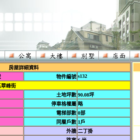
房屋詳細資料
s132
墅
物件編號
區翠峰街
土地坪數
90.08坪
停車格權屬
略
電梯部數
0部
同層戶數
1戶
外牆
二丁掛