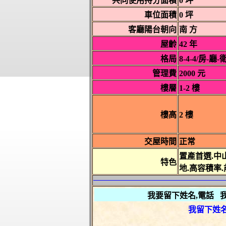
共同使用持分面積
0 坪
車位面積
0 坪
客廳陽台朝向
南 方
屋齡
42 年
格局
8-4-4/房-廳-
管理費
2000 元
樓層
1-2 樓
樓高
2 樓
交屋時間
正常
置產首選.中
特色
地.高容積率
我要留下姓名,電話 
我留下
姓