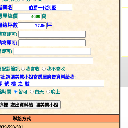
屋案名
房屋總價
萬
屋總坪數
坪
填寫即可)
填寫即可)
寫即可)
屋配對簡訊
我會收
我不會收
址,請張美慧小姐寄房屋廣告資料給我:
絡時間
皆可
白天
晚上
聯絡方式
9-593-591