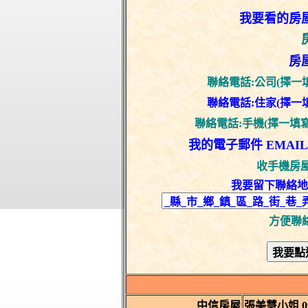
我要看的
房
房
聯絡電話:公司(擇一
聯絡電話:住家(擇一
聯絡電話:手機(擇一填
我的電子郵件 EMAIL
收手機房
我要留下聯絡地
方便聯
中信房屋
張美慧小姐 093