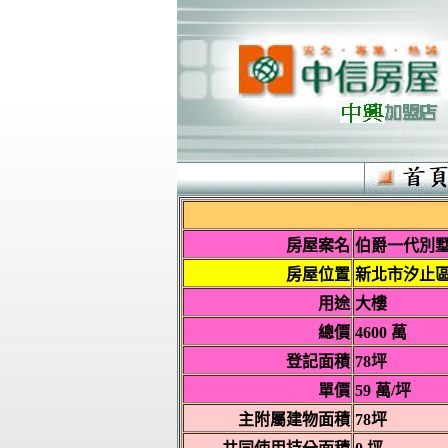
房屋案名
伯爵一代別
房屋位置
新北市汐止
用途
大樓
總價
4600 萬
登記面積
78坪
單價
59 萬/坪
主附屬建物面積
78坪